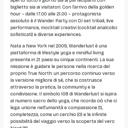
aperto tutto il giorno sia ai partecipanti con
biglietto sia ai visitatori. Con l’arrivo della golden
hour – dalle 17.00 alle 21.00 – protagonista
assoluto è il Wander Party con DJ set tribali, live
performance, mocktail creativi (cocktail analcolici
sofisticati) e diverse experiences.
Nata a New York nel 2009, Wanderlust è una
piattaforma di lifestyle yoga e mindful living
presente in 21 paesi su cinque continenti. La sua
missione è guidare le persone nella ricerca del
proprio True North: un percorso continuo verso
la versione migliore di sé, che si costruisce
attraverso la pratica, la community e la
condivisione. Il simbolo 108 di Wanderlust si ispira
al numero sacro dello yoga, che ricorda ciò che ci
lega: unione nell’umanità e compassione (1),
completezza, come un cerchio (0) e le infinite
possibilità del viaggio verso la scoperta del vero