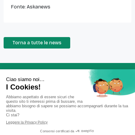
Fonte: Askanews
Torna a tutte le news
Farmacia Grignani
Via Carducci,1, 24040 Arcene (BG)
Tel.
035878117
•
Email:
info@farmaciagrignani.com
SCARICA L'APP DELLA FARMACI