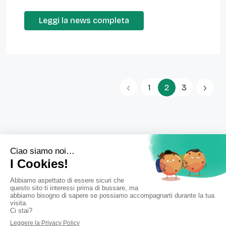
Leggi la news completa
1
2
3
Farmacia Grignani
Via Carducci,1, 24040 Arcene (BG)
Tel.
035878117
•
Email:
info@farmaciagrignani.com