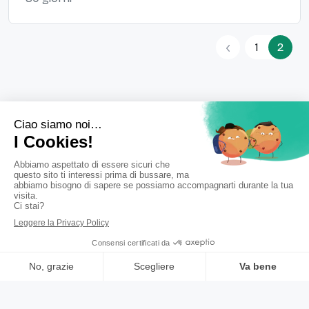
1
2
Farmacia Grignani
SCARICA L'APP DELLA FARMAC
Via Carducci,1, 24040 Arcene (BG)
Tel.
035878117
•
Email:
info@farmaciagrignani.com